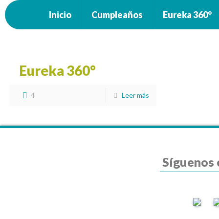
Inicio
Cumpleaños
Eureka 360°
Eureka 360°
4
Leer más
Síguenos 