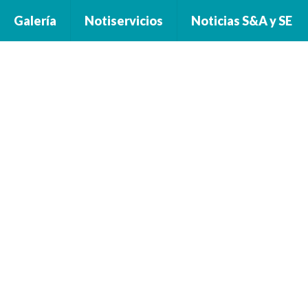
Galería
Notiservicios
Noticias S&A y SE