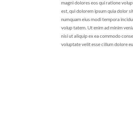
magni dolores eos qui ratione volu
est, qui dolorem ipsum quia dolor sit
numquam eius modi tempora incidun
volup tatem. Ut enim ad minim venia
nisi ut aliquip ex ea commodo conseq
voluptate velit esse cillum dolore eu
„Lorem modi tempor
dolore magnam modite
dolor