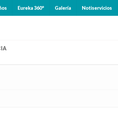
ños
Eureka 360°
Galería
Notiservicios
CIA